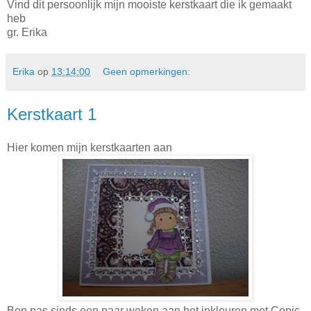
Vind dit persoonlijk mijn mooiste kerstkaart die ik gemaakt
heb
gr. Erika
Erika
op
13:14:00
Geen opmerkingen:
Kerstkaart 1
Hier komen mijn kerstkaarten aan
Ben pas sinds een paar weken aan het inkleuren met Copic