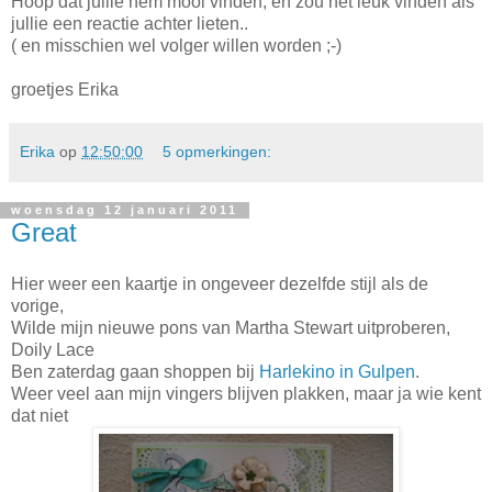
Hoop dat jullie hem mooi vinden, en zou het leuk vinden als
jullie een reactie achter lieten..
( en misschien wel volger willen worden ;-)
groetjes Erika
Erika
op
12:50:00
5 opmerkingen:
woensdag 12 januari 2011
Great
Hier weer een kaartje in ongeveer dezelfde stijl als de
vorige,
Wilde mijn nieuwe pons van Martha Stewart uitproberen,
Doily Lace
Ben zaterdag gaan shoppen bij
Harlekino in Gulpen
.
Weer veel aan mijn vingers blijven plakken, maar ja wie kent
dat niet