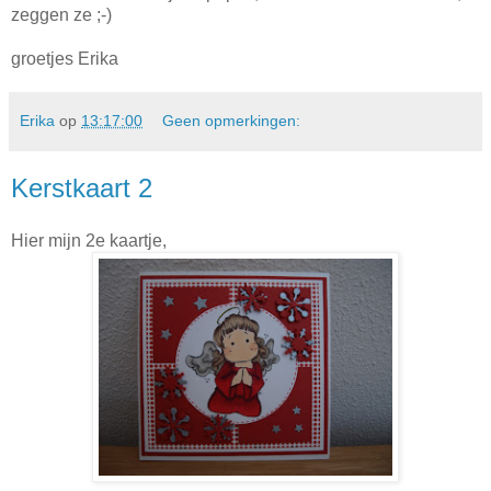
zeggen ze ;-)
groetjes Erika
Erika
op
13:17:00
Geen opmerkingen:
Kerstkaart 2
Hier mijn 2e kaartje,